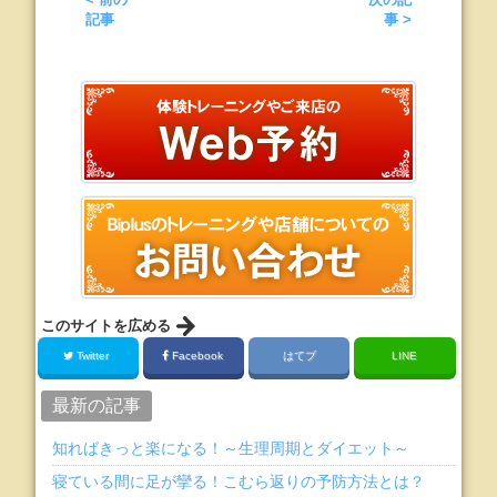
記事
事 >
このサイトを広める
Twitter
Facebook
はてブ
LINE
最新の記事
知ればきっと楽になる！～生理周期とダイエット～
寝ている間に足が攣る！こむら返りの予防方法とは？