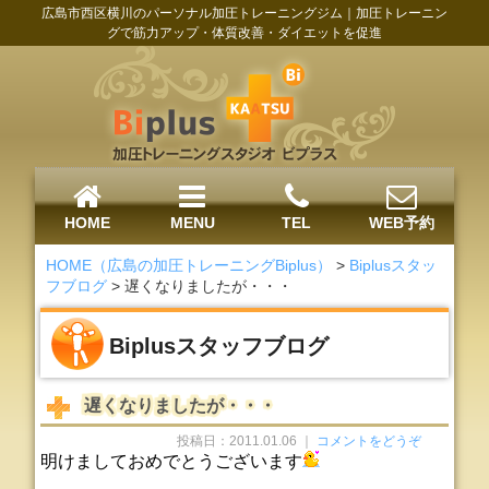
広島市西区横川のパーソナル加圧トレーニングジム｜加圧トレーニン
グで筋力アップ・体質改善・ダイエットを促進
HOME
MENU
TEL
WEB予約
HOME（広島の加圧トレーニングBiplus）
>
Biplusスタッ
フブログ
>
遅くなりましたが・・・
Biplusスタッフブログ
遅くなりましたが・・・
投稿日：2011.01.06 ｜
コメントをどうぞ
明けましておめでとうございます