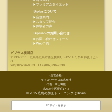
プレミアムダイエット
Biplusについて
店舗案内
スタッフ紹介
体験者の声
Biplusへのお問い合わせ
お問い合わせフォーム
Web予約
ビプラス横川店
〒733-0011
広島県
広島市
西区横川町3-12-14 ミタキヤ横川ビル
6F
tel/
(082)296-9333
FAX/(082)296-9330
-運営会社-
ライズワークス株式会社
代表 高山将龍
広島市中区堺町1-4-2
©
2015
広島の加圧トレーニングはBiplus
PCサイトを表示