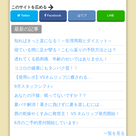
このサイトを広める
Twitter
Facebook
はてブ
LINE
最新の記事
知ればきっと楽になる！～生理周期とダイエット～
寝ている間に足が攣る！こむら返りの予防方法とは？
遅れてくる筋肉痛、年齢のせいではありません！
ココロの健康にもタンパク質！！
【使用レポ】V3ネムリップに癒される…
9月スタッフシフト♪
あなたの汗腺、眠ってないですか？？
夏バテ解消！暑さに負けずに夏を楽しむには…
唇の乾燥やくすみに救世主！ V3 ネムリップ発売開始！
8月のご予約受付開始しています♪
一覧を見る