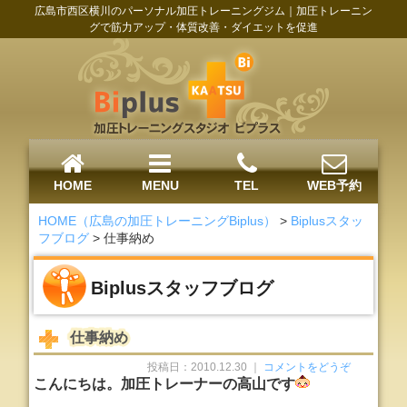
広島市西区横川のパーソナル加圧トレーニングジム｜加圧トレーニン
グで筋力アップ・体質改善・ダイエットを促進
HOME
MENU
TEL
WEB予約
HOME（広島の加圧トレーニングBiplus）
>
Biplusスタッ
フブログ
>
仕事納め
Biplusスタッフブログ
仕事納め
投稿日：2010.12.30 ｜
コメントをどうぞ
こんにちは。加圧トレーナーの高山です