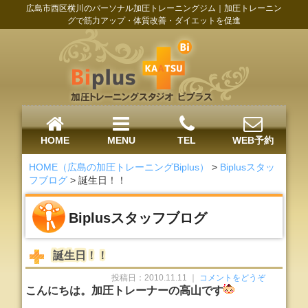
広島市西区横川のパーソナル加圧トレーニングジム｜加圧トレーニン
グで筋力アップ・体質改善・ダイエットを促進
HOME
MENU
TEL
WEB予約
HOME（広島の加圧トレーニングBiplus）
>
Biplusスタッ
フブログ
>
誕生日！！
Biplusスタッフブログ
誕生日！！
投稿日：2010.11.11 ｜
コメントをどうぞ
こんにちは。加圧トレーナーの高山です