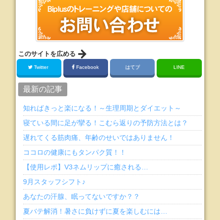
このサイトを広める
Twitter
Facebook
はてブ
LINE
最新の記事
知ればきっと楽になる！～生理周期とダイエット～
寝ている間に足が攣る！こむら返りの予防方法とは？
遅れてくる筋肉痛、年齢のせいではありません！
ココロの健康にもタンパク質！！
【使用レポ】V3ネムリップに癒される…
9月スタッフシフト♪
あなたの汗腺、眠ってないですか？？
夏バテ解消！暑さに負けずに夏を楽しむには…