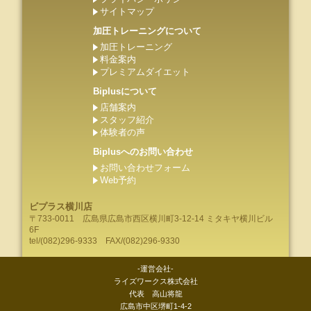
サイトマップ
加圧トレーニングについて
加圧トレーニング
料金案内
プレミアムダイエット
Biplusについて
店舗案内
スタッフ紹介
体験者の声
Biplusへのお問い合わせ
お問い合わせフォーム
Web予約
ビプラス横川店
〒733-0011
広島県
広島市
西区横川町3-12-14 ミタキヤ横川ビル
6F
tel/
(082)296-9333
FAX/(082)296-9330
-運営会社-
ライズワークス株式会社
代表 高山将龍
広島市中区堺町1-4-2