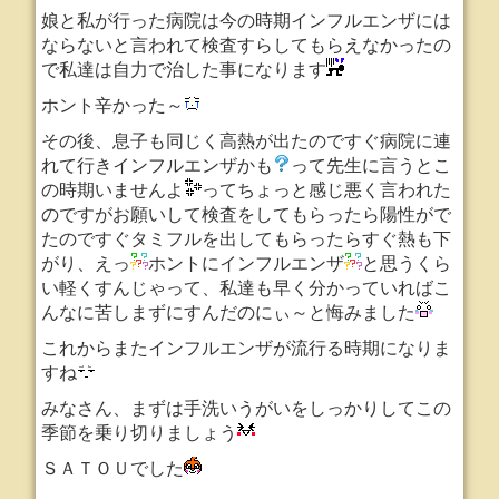
娘と私が行った病院は今の時期インフルエンザには
ならないと言われて検査すらしてもらえなかったの
で私達は自力で治した事になります
ホント辛かった～
その後、息子も同じく高熱が出たのですぐ病院に連
れて行きインフルエンザかも
って先生に言うとこ
の時期いませんよ
ってちょっと感じ悪く言われた
のですがお願いして検査をしてもらったら陽性がで
たのですぐタミフルを出してもらったらすぐ熱も下
がり、えっ
ホントにインフルエンザ
と思うくら
い軽くすんじゃって、私達も早く分かっていればこ
んなに苦しまずにすんだのにぃ～と悔みました
これからまたインフルエンザが流行る時期になりま
すね
みなさん、まずは手洗いうがいをしっかりしてこの
季節を乗り切りましょう
ＳＡＴＯＵでした