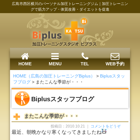
広島市西区横川のパーソナル加圧トレーニングジム｜加圧トレーニン
グで筋力アップ・体質改善・ダイエットを促進
HOME
MENU
TEL
WEB予約
HOME（広島の加圧トレーニングBiplus）
>
Biplusスタッ
フブログ
>
またこんな季節が・・・
Biplusスタッフブログ
またこんな季節が・・・
投稿日：2010.10.21 ｜
コメントをどうぞ
最近、朝晩かなり寒くなってきましたね