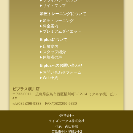
プライバシーポリシー
サイトマップ
加圧トレーニングについて
加圧トレーニング
料金案内
プレミアムダイエット
Biplusについて
店舗案内
スタッフ紹介
体験者の声
Biplusへのお問い合わせ
お問い合わせフォーム
Web予約
ビプラス横川店
〒733-0011
広島県
広島市
西区横川町3-12-14 ミタキヤ横川ビル
6F
tel/
(082)296-9333
FAX/(082)296-9330
-運営会社-
ライズワークス株式会社
代表 高山将龍
広島市中区堺町1-4-2