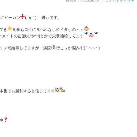
投稿日：2010.06.14 ｜
コメントをどうぞ
事にピーカン
(;´д｀)ゞ!暑ぃです。
でき
食事もロクに食べれなぃ位イタぃの～～
ーメイトの缶(飲むやつ)とかで栄養補給してます
ミン補給等してますが‥病院
行こぅか悩み中( ´・ω・)
本番でゎ勝利すると信じてます
中