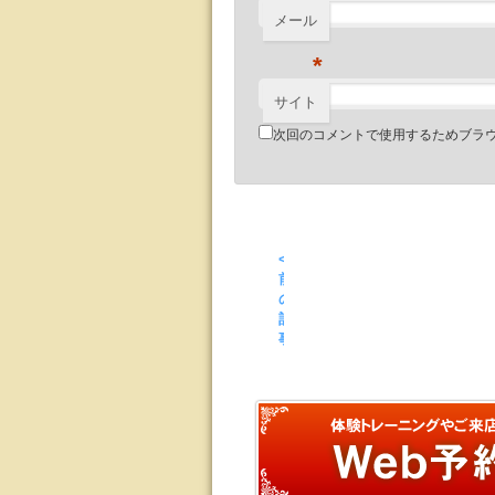
メール
*
サイト
次回のコメントで使用するためブラ
<
前
の
記
事