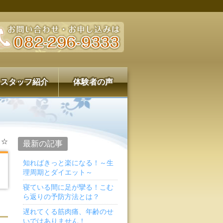
スタッフ紹介
体験者の声
ッ☆
最新の記事
知ればきっと楽になる！～生
理周期とダイエット～
寝ている間に足が攣る！こむ
ら返りの予防方法とは？
遅れてくる筋肉痛、年齢のせ
いではありません！