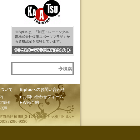
※Biplusは、「加圧トレーニング本
部株式会社佐藤スポーツプラザ」か
ら資格認定を取得しています。
サトウスポーツプラザのHPはこちら
sについて
Biplusへのお問い合わせ
内
お問い合わせフォーム
フ紹介
Web予約
の声
島市
西区横川町3-12-14 ミタキヤ横川ビル6F
(082)296-9330