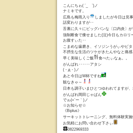
こんにちゎ( ´_ゝ`)ノ
ナミキです。
広島も梅雨入り
しましたが今日は見
話変わりますが‥
舌裏に久々にビッグバンな〔口内炎〕が
強制断食で痩せました(泣)今日もカロリ
お腹すぃた‥
こまめな歯磨き、イソジンうがぃやビタ
不摂生な生活のツケがきたんやなと痛感
早く美味しくご飯
食べたぃなぁ。。
がんばれ‥‥‥アタシ
(・д・)ノ
あと今日はW杯ですね
観なきゃ～
日本も調子いまひとつゆわれてますが、
がんばれ岡田じゃぱん
でゎ(=´ー｀)ノ
☆お知らせ☆
《Biplus》
サーキットトレーニング、無料体験実施
お気軽にお問い合わせ下さぃ
0822969333