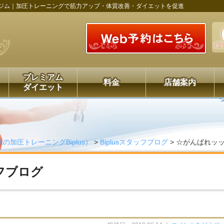
ジム｜加圧トレーニングで筋力アップ・体質改善・ダイエットを促進
プレミアム
料金
店舗案内
ダイエット
島の加圧トレーニングBiplus）
>
Biplusスタッフブログ
>
☆がんばれッ
ッフブログ