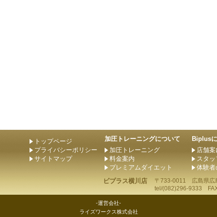
加圧トレーニングについて
Biplu
トップページ
プライバシーポリシー
加圧トレーニング
店舗案
サイトマップ
料金案内
スタッ
プレミアムダイエット
体験者
ビプラス横川店
〒733-0011
広島県
広
tel/
(082)296-9333
FAX/
-運営会社-
ライズワークス株式会社