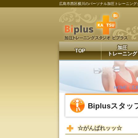
広島市西区横川のパーソナル加圧トレーニング
加圧
TOP
トレーニング
HOME（広
Biplusスタ
☆がんばれッッ☆