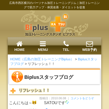
広島市西区横川のパーソナル加圧トレーニングジム｜加圧トレーニン
グで筋力アップ・体質改善・ダイエットを促進
HOME
MENU
TEL
WEB予約
HOME（広島の加圧トレーニングBiplus）
>
Biplusスタッ
フブログ
>
リフレッシュ！！
Biplusスタッフブログ
リフレッシュ！！
投稿日：2010.06.08 ｜
コメントをどうぞ
こんにちは～
SATOUです