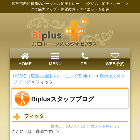
広島市西区横川のパーソナル加圧トレーニングジム｜加圧トレーニン
グで筋力アップ・体質改善・ダイエットを促進
HOME
MENU
TEL
WEB予約
HOME（広島の加圧トレーニングBiplus）
>
Biplusスタッ
フブログ
>
フィッタ
Biplusスタッフブログ
フィッタ
投稿日：2015.04.12 ｜
コメントをどうぞ
こんにちは！藤原です(^^♪