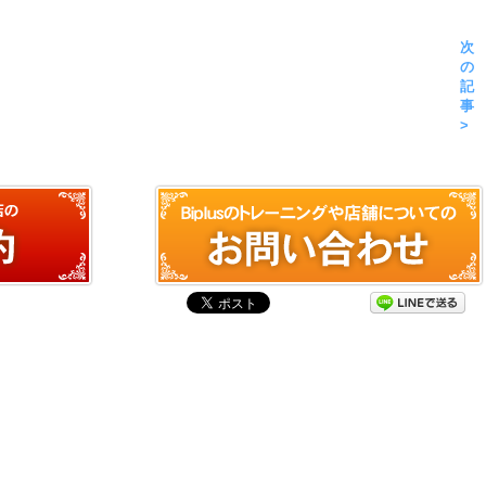
次
の
記
事
>