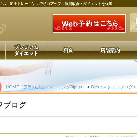
ジム｜加圧トレーニングで筋力アップ・体質改善・ダイエットを促進
プレミアム
料金
店舗案内
ダイエット
HOME（広島の加圧トレーニングBiplus）
>
Biplusスタッフブログ
ッフブログ