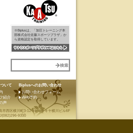
※Biplusは、「加圧トレーニング本
部株式会社佐藤スポーツプラザ」か
ら資格認定を取得しています。
サトウスポーツプラザのHPはこちら
sについて
Biplusへのお問い合わせ
内
お問い合わせフォーム
フ紹介
Web予約
の声
島市
西区横川町3-12-14 ミタキヤ横川ビル6F
(082)296-9330