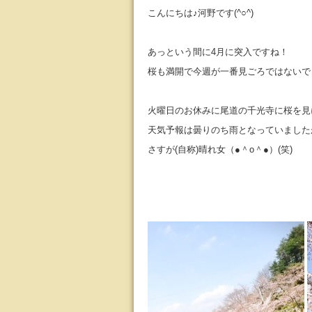
こんにちは♪河野です(^○^)
あっという間に4月に突入ですね！
桜も満開で今週が一番見ごろではないで
火曜日のお休みに尾道の千光寺に桜を見
天気予報は曇りのち雨となっていました
さすが(自称)晴れ女（●＾o＾●）(笑)