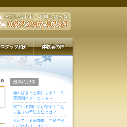
スタッフ紹介
体験者の声
>
桜
最新の記事
知ればきっと楽になる！～生
理周期とダイエット～
寝ている間に足が攣る！こむ
ら返りの予防方法とは？
遅れてくる筋肉痛、年齢のせ
いではありません！