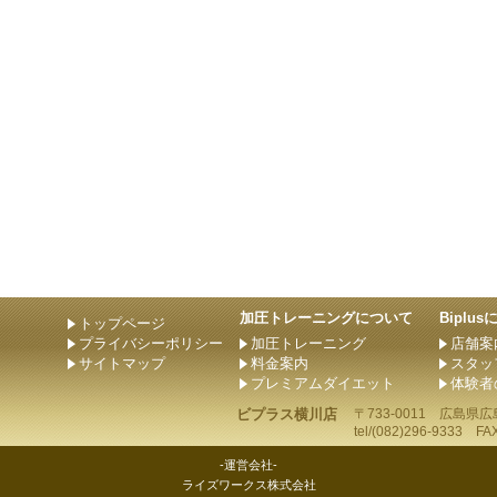
加圧トレーニングについて
Biplu
トップページ
プライバシーポリシー
加圧トレーニング
店舗案
サイトマップ
料金案内
スタッ
プレミアムダイエット
体験者
ビプラス横川店
〒733-0011
広島県
広
tel/
(082)296-9333
FAX/
-運営会社-
ライズワークス株式会社