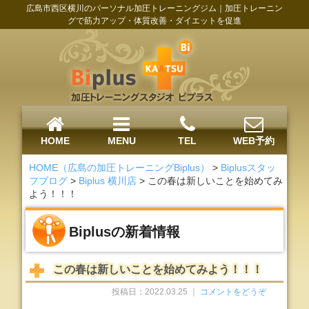
広島市西区横川のパーソナル加圧トレーニングジム｜加圧トレーニン
グで筋力アップ・体質改善・ダイエットを促進
HOME
MENU
TEL
WEB予約
HOME（広島の加圧トレーニングBiplus）
>
Biplusスタッ
フブログ
>
Biplus 横川店
>
この春は新しいことを始めてみ
よう！！！
Biplusの新着情報
この春は新しいことを始めてみよう！！！
投稿日：2022.03.25 ｜
コメントをどうぞ