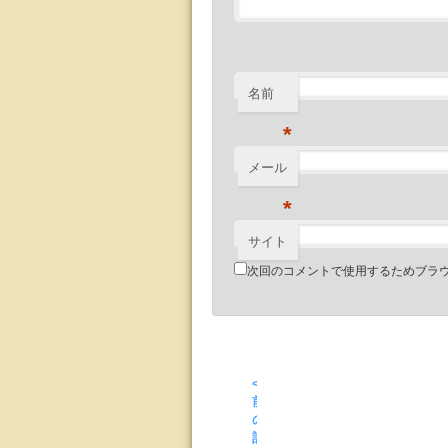
名前
*
メール
*
サイト
次回のコメントで使用するためブラ
<
前
の
記