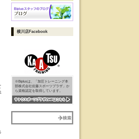
横川店Facebook
※Biplusは、「加圧トレーニング本
て
部株式会社佐藤スポーツプラザ」か
ら資格認定を取得しています。
血
サトウスポーツプラザのHPはこちら
多