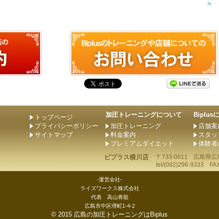
>
加圧トレーニングについて
Biplu
トップページ
プライバシーポリシー
加圧トレーニング
店舗案
サイトマップ
料金案内
スタッ
プレミアムダイエット
体験者
ビプラス横川店
〒733-0011
広島県
広
tel/
(082)296-9333
FAX/
-運営会社-
ライズワークス株式会社
代表 高山将龍
広島市中区堺町1-4-2
©
2015
広島の加圧トレーニングはBiplus