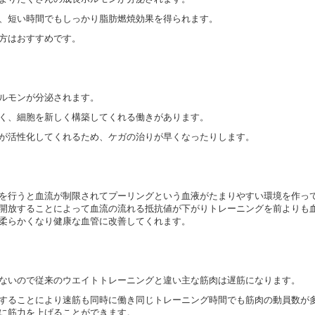
、短い時間でもしっかり脂肪燃焼効果を得られます。
方はおすすめです。
ルモンが分泌されます。
く、細胞を新しく構築してくれる働きがあります。
が活性化してくれるため、ケガの治りが早くなったりします。
を行うと血流が制限されてプーリングという血液がたまりやすい環境を作っ
開放することによって血流の流れる抵抗値が下がりトレーニングを前よりも
柔らかくなり健康な血管に改善してくれます。
ないので従来のウエイトトレーニングと違い主な筋肉は遅筋になります。
することにより速筋も同時に働き同じトレーニング時間でも筋肉の動員数が
に筋力を上げることができます。