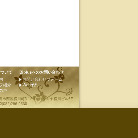
sについて
Biplusへのお問い合わせ
内
お問い合わせフォーム
フ紹介
Web予約
の声
島市
西区横川町3-12-14 ミタキヤ横川ビル6F
(082)296-9330