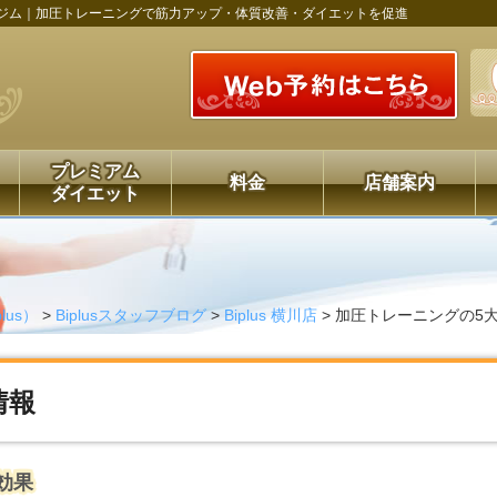
ジム｜加圧トレーニングで筋力アップ・体質改善・ダイエットを促進
プレミアム
料金
店舗案内
ダイエット
us）
>
Biplusスタッフブログ
>
Biplus 横川店
>
加圧トレーニングの5
情報
効果