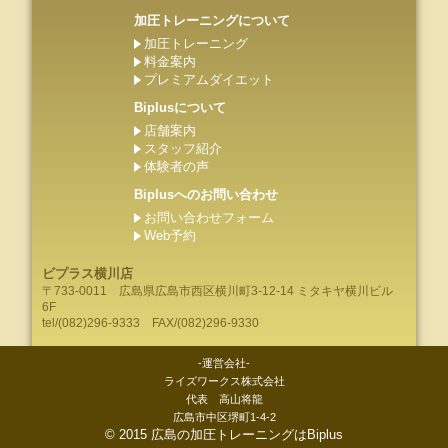
加圧トレーニングについて
加圧トレーニング
料金案内
プレミアムダイエット
Biplusについて
店舗案内
スタッフ紹介
体験者の声
Biplusへのお問い合わせ
お問い合わせフォーム
Web予約
ビプラス横川店
〒733-0011
広島県
広島市
西区横川町3-12-14 ミタキヤ横川ビル
6F
tel/
(082)296-9333
FAX/(082)296-9330
-運営会社-
ライズワークス株式会社
代表 高山将龍
広島市中区堺町1-4-2
©
2015
広島の加圧トレーニングはBiplus