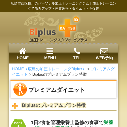
広島市西区横川のパーソナル加圧トレーニングジム｜加圧トレーニン
グで筋力アップ・体質改善・ダイエットを促進
HOME
MENU
TEL
WEB予約
HOME（広島の加圧トレーニングBiplus）
>
プレミアムダ
イエット
>
Biplusのプレミアムプラン特徴
プレミアムダイエット
Biplusのプレミアムプラン特徴
1日2食を管理栄養士監修の食事で
栄養
POINT