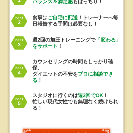
バランス＆満足感
もばっちり！
食事は
ご自宅に配送
！
トレーナーへ毎
POINT
日報告する手間は必要なし！
週2回の加圧トレーニングで
「変わる」
POINT
をサポート
！
カウンセリングの時間もしっかり確
保、
POINT
ダイエットの不安を
プロに相談でき
る
！
スタジオに行くのは
週2回でOK
！
POINT
忙しい現代女性でも無理なく
続けられ
る！