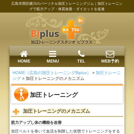
広島市西区横川のパーソナル加圧トレーニングジム｜加圧トレーニン
グで筋力アップ・体質改善・ダイエットを促進
HOME
MENU
TEL
WEB予約
HOME（広島の加圧トレーニングBiplus）
>
加圧トレーニ
ング
>
加圧トレーニングのメカニズム
加圧トレーニング
加圧トレーニングのメカニズム
筋力アップし体の機能を改善
加圧ベルトを巻いて血流を制限した状態でトレーニングをする