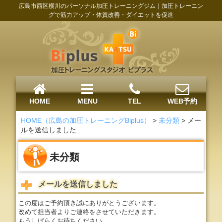
広島市西区横川のパーソナル加圧トレーニングジム｜加圧トレーニン
グで筋力アップ・体質改善・ダイエットを促進
HOME
MENU
TEL
WEB予約
HOME（広島の加圧トレーニングBiplus）
>
未分類
>
メー
ルを送信しました
未分類
メールを送信しました
この度はご予約頂き誠にありがとうございます。
改めて担当者よりご連絡をさせていただきます。
もうしばらくお待ちください。